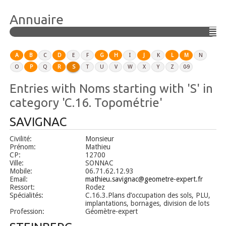
Annuaire
Togg
navig
A
B
C
D
E
F
G
H
I
J
K
L
M
N
O
P
Q
R
S
T
U
V
W
X
Y
Z
0-9
Entries with Noms starting with 'S' in
category 'C.16. Topométrie'
SAVIGNAC
Civilité:
Monsieur
Prénom:
Mathieu
CP:
12700
Ville:
SONNAC
Mobile:
06.71.62.12.93
Email:
mathieu.savignac@geometre-expert.fr
Ressort:
Rodez
Spécialités:
C.16.3.Plans d’occupation des sols, PLU,
implantations, bornages, division de lots
Profession:
Géomètre-expert